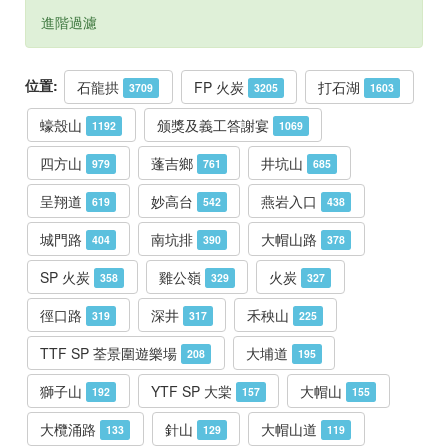
進階過濾
位置:
石龍拱
FP 火炭
打石湖
3709
3205
1603
蠔殼山
颁獎及義工答謝宴
1192
1069
四方山
蓬吉鄉
井坑山
979
761
685
呈翔道
妙高台
燕岩入口
619
542
438
城門路
南坑排
大帽山路
404
390
378
SP 火炭
雞公嶺
火炭
358
329
327
徑口路
深井
禾秧山
319
317
225
TTF SP 荃景圍遊樂場
大埔道
208
195
獅子山
YTF SP 大棠
大帽山
192
157
155
大欖涌路
針山
大帽山道
133
129
119