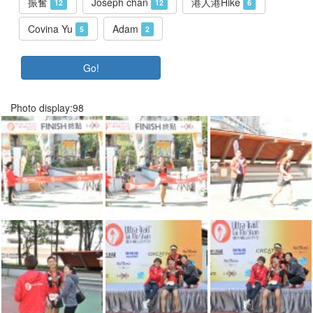
振奮
Joseph chan
港人港Hike
12
12
6
Covina Yu
Adam
5
2
Go!
Photo display:98