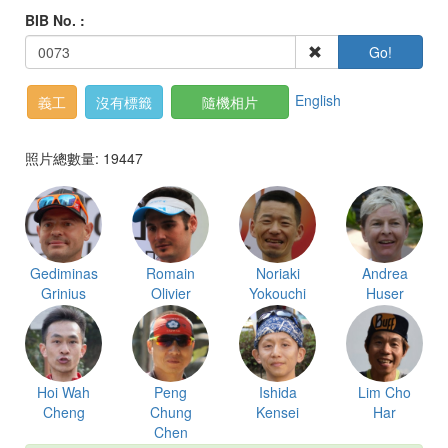
BIB No. :
Go!
English
義工
沒有標籤
隨機相片
照片總數量: 19447
Gediminas
Romain
Noriaki
Andrea
Grinius
Olivier
Yokouchi
Huser
Hoi Wah
Peng
Ishida
Lim Cho
Cheng
Chung
Kensei
Har
Chen