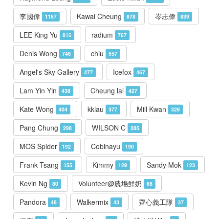
李國偉
Kawai Cheung
岑志偉
1167
878
839
LEE King Yu
radium
815
767
Denis Wong
chiu
746
557
Angel's Sky Gallery
Icefox
477
467
Lam Yin Yin
Cheung lai
438
427
Kate Wong
kklau
Mill Kwan
404
377
329
Pang Chung
WILSON C
298
285
MOS Spider
Cobinayu
192
190
Frank Tsang
Kimmy
Sandy Mok
155
129
123
Kevin Ng
Volunteer@農場鮮奶
80
68
Pandora
Walkermix
齊心義工隊
48
43
37