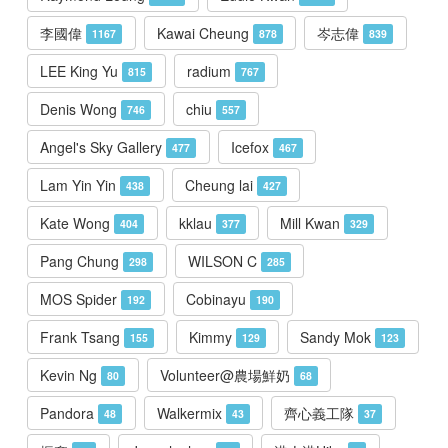
李國偉
Kawai Cheung
岑志偉
1167
878
839
LEE King Yu
radium
815
767
Denis Wong
chiu
746
557
Angel's Sky Gallery
Icefox
477
467
Lam Yin Yin
Cheung lai
438
427
Kate Wong
kklau
Mill Kwan
404
377
329
Pang Chung
WILSON C
298
285
MOS Spider
Cobinayu
192
190
Frank Tsang
Kimmy
Sandy Mok
155
129
123
Kevin Ng
Volunteer@農場鮮奶
80
68
Pandora
Walkermix
齊心義工隊
48
43
37