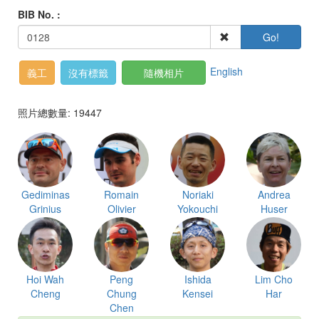
BIB No. :
Go!
English
義工
沒有標籤
隨機相片
照片總數量: 19447
Gediminas
Romain
Noriaki
Andrea
Grinius
Olivier
Yokouchi
Huser
Hoi Wah
Peng
Ishida
Lim Cho
Cheng
Chung
Kensei
Har
Chen