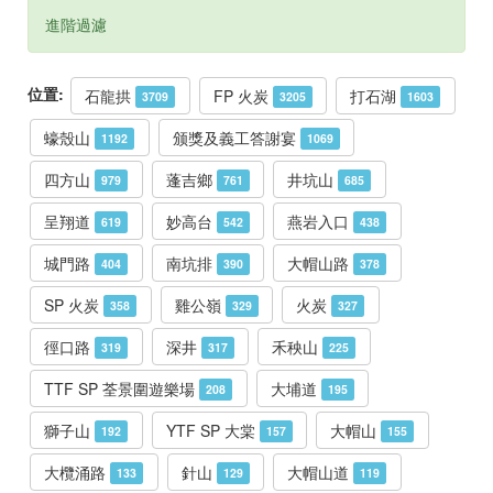
進階過濾
位置:
石龍拱
FP 火炭
打石湖
3709
3205
1603
蠔殼山
颁獎及義工答謝宴
1192
1069
四方山
蓬吉鄉
井坑山
979
761
685
呈翔道
妙高台
燕岩入口
619
542
438
城門路
南坑排
大帽山路
404
390
378
SP 火炭
雞公嶺
火炭
358
329
327
徑口路
深井
禾秧山
319
317
225
TTF SP 荃景圍遊樂場
大埔道
208
195
獅子山
YTF SP 大棠
大帽山
192
157
155
大欖涌路
針山
大帽山道
133
129
119