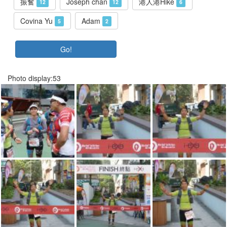
振奮
Joseph chan
港人港Hike
12
12
6
Covina Yu
Adam
5
2
Go!
Photo display:53