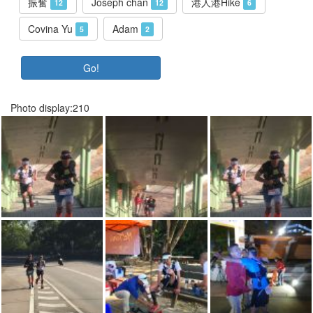
振奮
Joseph chan
港人港Hike
12
12
6
Covina Yu
Adam
5
2
Go!
Photo display:210