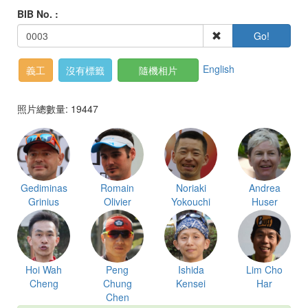
BIB No. :
Go!
English
義工
沒有標籤
隨機相片
照片總數量: 19447
Gediminas
Romain
Noriaki
Andrea
Grinius
Olivier
Yokouchi
Huser
Hoi Wah
Peng
Ishida
Lim Cho
Cheng
Chung
Kensei
Har
Chen