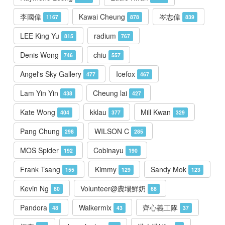
李國偉
Kawai Cheung
岑志偉
1167
878
839
LEE King Yu
radium
815
767
Denis Wong
chiu
746
557
Angel's Sky Gallery
Icefox
477
467
Lam Yin Yin
Cheung lai
438
427
Kate Wong
kklau
Mill Kwan
404
377
329
Pang Chung
WILSON C
298
285
MOS Spider
Cobinayu
192
190
Frank Tsang
Kimmy
Sandy Mok
155
129
123
Kevin Ng
Volunteer@農場鮮奶
80
68
Pandora
Walkermix
齊心義工隊
48
43
37