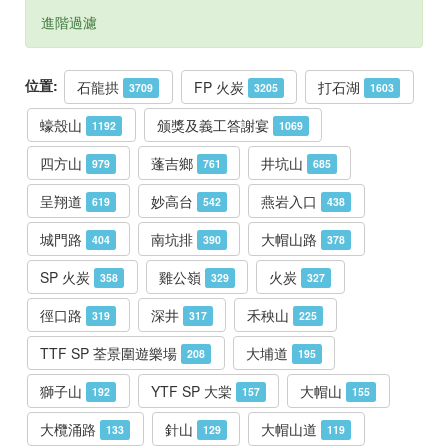
進階過濾
位置:
石龍拱
FP 火炭
打石湖
3709
3205
1603
蠔殼山
颁獎及義工答謝宴
1192
1069
四方山
蓬吉鄉
井坑山
979
761
685
呈翔道
妙高台
燕岩入口
619
542
438
城門路
南坑排
大帽山路
404
390
378
SP 火炭
雞公嶺
火炭
358
329
327
徑口路
深井
禾秧山
319
317
225
TTF SP 荃景圍遊樂場
大埔道
208
195
獅子山
YTF SP 大棠
大帽山
192
157
155
大欖涌路
針山
大帽山道
133
129
119