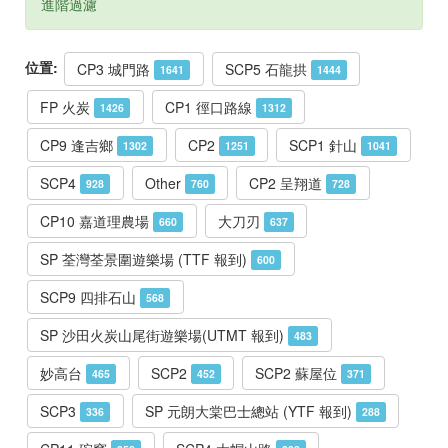
進階過濾
位置:
CP3 城門路
SCP5 石龍拱
1641
1444
FP 火炭
CP1 徑口路線
1426
1312
CP9 逢吉鄉
CP2
SCP1 針山
1302
1251
1041
SCP4
Other
CP2 呈翔道
928
760
728
CP10 嘉道理農場
大刀刃
660
637
SP 荃灣荃景圍遊樂場 (TTF 報到)
600
SCP9 四排石山
568
SP 沙田火炭山尾街遊樂場(UTMT 報到)
483
妙高台
SCP2
SCP2 蘇屋位
465
452
371
SCP3
SP 元朗大棠巴士總站 (YTF 報到)
336
288