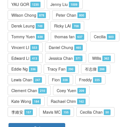
YAU GOR
Jenny Liu
1235
1009
Wilson Chong
Peter Chan
878
800
Derek Leung
Ricky LAI
749
708
Tommy Yuen
thomas fan
Cecilia
638
637
603
Vincent LI
Daniel Chung
553
465
Edward Li
Jessica Chan
Willis
413
371
362
Eddie Ng
Tracy Fan
岑志偉
336
290
288
Lewis Chan
Fion
Freddy
247
228
225
Clement Chan
Coey Yuen
210
209
Kate Wong
Rachael Chim
184
162
李維安
Mavis MC
Cecilia Chan
157
155
50