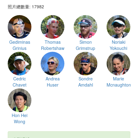
照片總數量: 17982
Gediminas
Thomas
Simon
Noriaki
Grinius
Robertshaw
Grimstrup
Yokouchi
Cedric
Andrea
Sondre
Marie
Chavet
Huser
Amdahl
Mcnaughton
Hon Hei
Wong