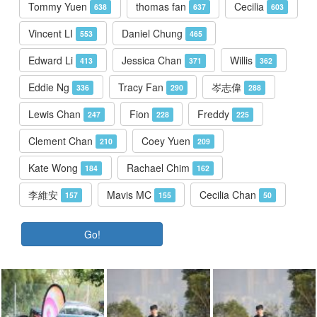
Tommy Yuen
thomas fan
Cecilia
638
637
603
Vincent LI
Daniel Chung
553
465
Edward Li
Jessica Chan
Willis
413
371
362
Eddie Ng
Tracy Fan
岑志偉
336
290
288
Lewis Chan
Fion
Freddy
247
228
225
Clement Chan
Coey Yuen
210
209
Kate Wong
Rachael Chim
184
162
李維安
Mavis MC
Cecilia Chan
157
155
50
Go!