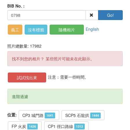
BIB No. :
Go!
English
義工
沒有標籤
隨機相片
照片總數量: 17982
找不到您的相片？ 某些照片可能未在此顯示。
注意：需要一些時間。
試試找出來
進階過濾
位置:
CP3 城門路
SCP5 石龍拱
1641
1444
FP 火炭
CP1 徑口路線
1426
1312