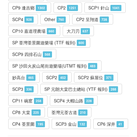
CP9 逢吉鄉
CP2
SCP1 針山
1302
1251
1041
SCP4
Other
CP2 呈翔道
928
760
728
CP10 嘉道理農場
大刀刃
660
637
SP 荃灣荃景圍遊樂場 (TTF 報到)
600
SCP9 四排石山
568
SP 沙田火炭山尾街遊樂場(UTMT 報到)
483
妙高台
SCP2
SCP2 蘇屋位
465
452
371
SCP3
SP 元朗大棠巴士總站 (YTF 報到)
336
288
CP11 碗窰
SCP4 大帽山路
258
228
CP8 大棠
荃灣元荃古道
225
210
CP4 荃景圍
SCP3 金山
CP6 深井
195
132
41