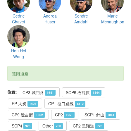
Cedric
Andrea
Sondre
Marie
Chavet
Huser
Amdahl
Mcnaughton
Hon Hei
Wong
進階過濾
位置:
CP3 城門路
SCP5 石龍拱
1641
1444
FP 火炭
CP1 徑口路線
1426
1312
CP9 逢吉鄉
CP2
SCP1 針山
1302
1251
1041
SCP4
Other
CP2 呈翔道
928
760
728