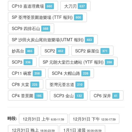
CP10 嘉道理農場
大刀刃
660
637
SP 荃灣荃景圍遊樂場 (TTF 報到)
600
SCP9 四排石山
568
SP 沙田火炭山尾街遊樂場(UTMT 報到)
483
妙高台
SCP2
SCP2 蘇屋位
465
452
371
SCP3
SP 元朗大棠巴士總站 (YTF 報到)
336
288
CP11 碗窰
SCP4 大帽山路
258
228
CP8 大棠
荃灣元荃古道
225
210
CP4 荃景圍
SCP3 金山
CP6 深井
195
132
41
時段:
12月31日 上午
12月31日 下午
6:00-11:59
12:00-17:59
12月31日 晚上
1月1日 凌晨
18:00-23:59
00:00-05:59