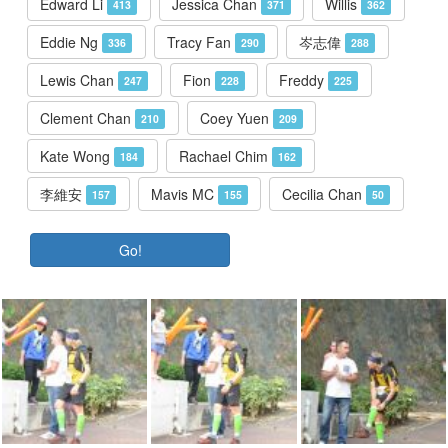
Edward Li
Jessica Chan
Willis
413
371
362
Eddie Ng
Tracy Fan
岑志偉
336
290
288
Lewis Chan
Fion
Freddy
247
228
225
Clement Chan
Coey Yuen
210
209
Kate Wong
Rachael Chim
184
162
李維安
Mavis MC
Cecilia Chan
157
155
50
Go!