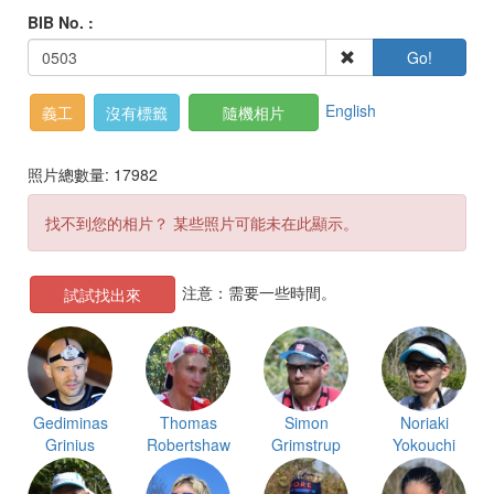
BIB No. :
Go!
English
義工
沒有標籤
隨機相片
照片總數量: 17982
找不到您的相片？ 某些照片可能未在此顯示。
注意：需要一些時間。
試試找出來
Gediminas
Thomas
Simon
Noriaki
Grinius
Robertshaw
Grimstrup
Yokouchi