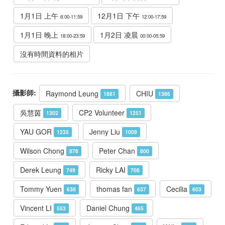
1月1日 上午
12月1日 下午
6:00-11:59
12:00-17:59
1月1日 晚上
1月2日 凌晨
18:00-23:59
00:00-05:59
沒有時間資料的相片
攝影師:
Raymond Leung
CHIU
1881
1386
吳慧茵
CP2 Volunteer
1302
1251
YAU GOR
Jenny Liu
1235
1009
Wilson Chong
Peter Chan
878
800
Derek Leung
Ricky LAI
749
708
Tommy Yuen
thomas fan
Cecilia
638
637
603
Vincent LI
Daniel Chung
553
465