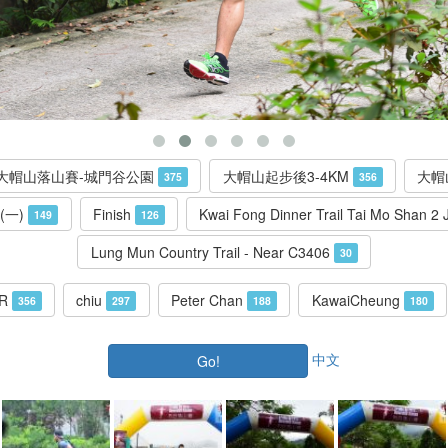
大帽山落山賽-城門谷公園
大帽山起步後3-4KM
大帽
375
356
(一)
Finish
Kwai Fong Dinner Trail Tai Mo Shan 2 
149
126
Lung Mun Country Trail - Near C3406
30
OR
chiu
Peter Chan
KawaiCheung
356
297
188
180
中文
Go!