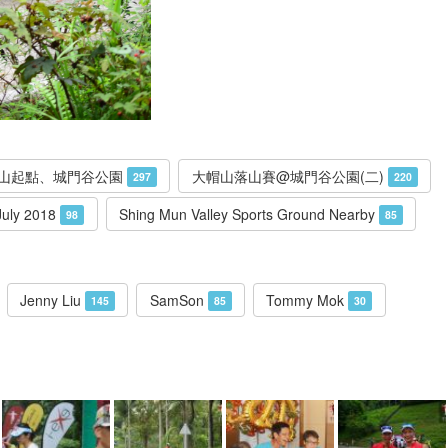
山起點、城門谷公園
大帽山落山賽@城門谷公園(二)
297
220
July 2018
Shing Mun Valley Sports Ground Nearby
98
85
Jenny Liu
SamSon
Tommy Mok
145
85
30