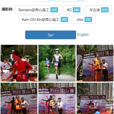
攝影師:
Samson@齊心義工
AC
岑志偉
575
550
515
Kam Chi Kin@齊心義工
chiu
473
161
English
Go!