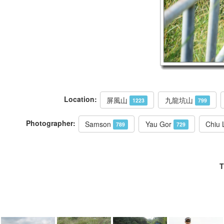
Location:
屏風山
九龍坑山
1223
799
Photographer:
Samson
Yau Gor
Chiu
789
729
T