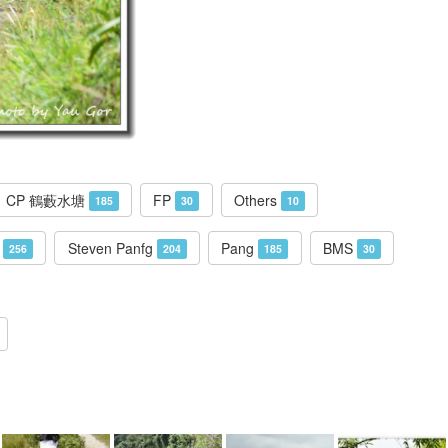
CP 鶴藪水塘
FP
Others
185
30
10
n
Steven Panfg
Pang
BMS
256
204
185
30